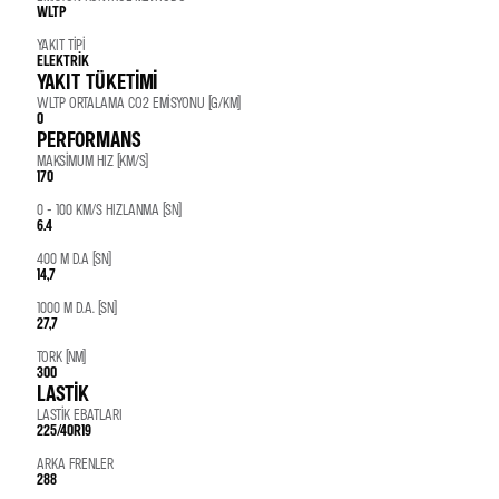
WLTP
YAKIT TIPI
ELEKTRIK
YAKIT TÜKETIMI
WLTP ORTALAMA CO2 EMISYONU (G/KM)
0
PERFORMANS
MAKSIMUM HIZ (KM/S)
170
0 - 100 KM/S HIZLANMA (SN)
6.4
400 M D.A (SN)
14,7
1000 M D.A. (SN)
27,7
TORK (NM)
300
LASTIK
LASTIK EBATLARI
225/40R19
ARKA FRENLER
288