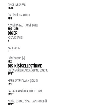
DINGIL MESAFESI
2534
ÖN DINGIL UZANTISI
789
AZAMI BAGAJ HACMI (DM3)
300 - 326
DIĞER
KOLTUK SAYISI
5
KAPI SAYISI
5
DÖNÜŞ ÇAPI (M)
10,2
DIŞ KİŞİSELLEŞTİRME
ÖN ÇAMURLUKLARDA ALPINE LOGOSU
EVET
HIPER SATEN TAVAN ÇIZGISI
EVET
BAGAJ KAPAĞINDA MODEL ISMI
EVET
ALPINE LOGOLU SIYAH JANT GÖBEĞI
EVET