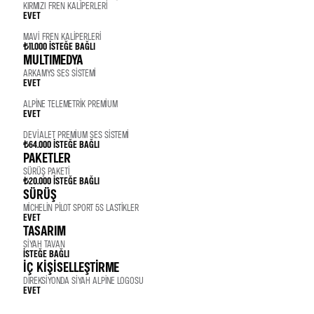
KIRMIZI FREN KALIPERLERI
EVET
MAVI FREN KALIPERLERI
₺11.000
İSTEĞE BAĞLI
MULTIMEDYA
ARKAMYS SES SISTEMI
EVET
ALPINE TELEMETRIK PREMIUM
EVET
DEVIALET PREMIUM SES SISTEMI
₺64.000
İSTEĞE BAĞLI
PAKETLER
SÜRÜŞ PAKETI
₺20.000
İSTEĞE BAĞLI
SÜRÜŞ
MICHELIN PILOT SPORT 5S LASTIKLER
EVET
TASARIM
SIYAH TAVAN
İSTEĞE BAĞLI
İÇ KİŞİSELLEŞTİRME
DIREKSIYONDA SIYAH ALPINE LOGOSU
EVET