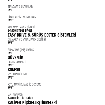
STANDART C SÜTUNLARI
EVET
SIYAH ALPINE MONOGRAM
EVET
MAT MAVI TAVAN ÇIZGISI
₺11.000
İSTEĞE BAĞLI
EASY DRIVE & SÜRÜŞ DESTEK SİSTEMLERİ
ÖN, ARKA VE YANAL PARK DESTEĞI
EVET
ARKA YAYA ÇIKIŞ UYARISI
EVET
GÜVENLİK
LASTIK TAMIR KITI
EVET
KONFOR
V2G FONKSIYONU
EVET
KOYU MAVI KUMAŞ IÇ DÖŞEME
EVET
V2L ADAPTÖR
₺13.000
İSTEĞE BAĞLI
KALIPER KIŞISELLEŞTIRMELERI