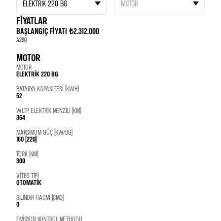
FİYATLAR
BAŞLANGIÇ FIYATI
₺2.312.000
A290
MOTOR
MOTOR
ELEKTRIK 220 BG
BATARYA KAPASITESI (KWH)
52
WLTP ELEKTRIK MENZILI (KM)
364
MAKSIMUM GÜÇ (KW/BG)
160 (220)
TORK (NM)
300
VITES TIPI
OTOMATIK
SILINDIR HACMI (CM3)
0
EMISYON KONTROL METHODU