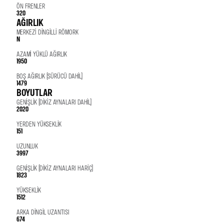
ÖN FRENLER
320
AĞIRLIK
MERKEZI DINGILLI RÖMORK
N
AZAMI YÜKLÜ AĞIRLIK
1950
BOŞ AĞIRLIK (SÜRÜCÜ DAHIL)
1479
BOYUTLAR
GENIŞLIK (DIKIZ AYNALARI DAHIL)
2020
YERDEN YÜKSEKLIK
151
UZUNLUK
3997
GENIŞLIK (DIKIZ AYNALARI HARIÇ)
1823
YÜKSEKLIK
1512
ARKA DINGIL UZANTISI
674