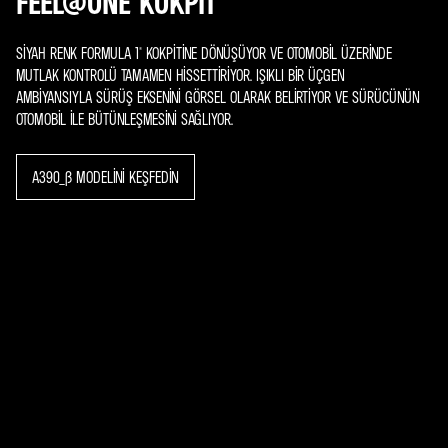
FEEL@ONE KOKPIT
SİYAH RENK FORMULA 1® KOKPİTİNE DÖNÜŞÜYOR VE OTOMOBİL ÜZERİNDE
MUTLAK KONTROLÜ TAMAMEN HİSSETTİRİYOR. IŞIKLI BİR ÜÇGEN
AMBİYANSIYLA SÜRÜŞ EKSENİNİ GÖRSEL OLARAK BELİRTİYOR VE SÜRÜCÜNÜN
OTOMOBİL İLE BÜTÜNLEŞMESİNİ SAĞLIYOR.
A390_Β MODELINI KEŞFEDIN