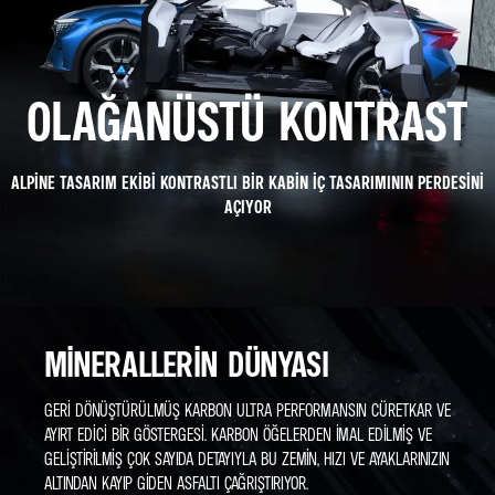
OLAĞANÜSTÜ KONTRAST
ALPINE TASARIM EKIBI KONTRASTLI BIR KABIN IÇ TASARIMININ PERDESINI
AÇIYOR
MINERALLERIN DÜNYASI
GERI DÖNÜŞTÜRÜLMÜŞ KARBON ULTRA PERFORMANSIN CÜRETKAR VE
AYIRT EDICI BIR GÖSTERGESI. KARBON ÖĞELERDEN IMAL EDILMIŞ VE
GELİŞTİRİLMİŞ ÇOK SAYIDA DETAYIYLA BU ZEMIN, HIZI VE AYAKLARINIZIN
ALTINDAN KAYIP GIDEN ASFALTI ÇAĞRIŞTIRIYOR.