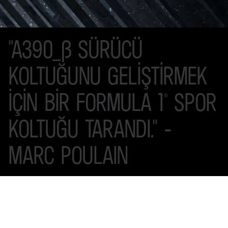
"A390_Β
SÜRÜCÜ
KOLTUĞUNU
GELİŞTİRMEK
İÇİN
BİR
FORMULA
1®
SPOR
KOLTUĞU
TARANDI."
-
MARC
POULAIN