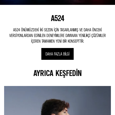
A524
A524 ÖNÜMÜZDEKI IKI SEZON IÇIN TASARLANMIŞ VE DAHA ÖNCEKI
VERSIYONLARDAN EDINILEN DENEYIMLERE DAYANAN YENILIKÇI ÇÖZÜMLER
IÇEREN TAMAMEN YENI BIR KONSEPTTIR.
DAHA FAZLA BILGI
AYRICA KEŞFEDIN