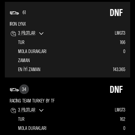
DNF
61
IRON LYNX
3
PILOTLAR
LMGT3
TUR
166
MOLA DURAKLARI
0
ZAMAN
EN IYI ZAMAN
1'43.365
DNF
34
RACING TEAM TURKEY BY TF
3
PILOTLAR
LMGT3
TUR
162
MOLA DURAKLARI
0