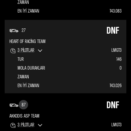
ZAMAN
EN IYI ZAMAN
1'43.083
DNF
27
HEART OF RACING TEAM
3
PILOTLAR
LMGT3
TUR
146
MOLA DURAKLARI
0
ZAMAN
EN IYI ZAMAN
1'43.026
DNF
87
AKKODIS ASP TEAM
3
PILOTLAR
LMGT3