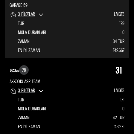
GARAGE 59
3
PILOTLAR
LMGT3
TUR
179
MOLA DURAKLARI
0
ZAMAN
34 TUR
EN IYI ZAMAN
1'42.667
31
78
AKKODIS ASP TEAM
3
PILOTLAR
LMGT3
TUR
171
MOLA DURAKLARI
0
ZAMAN
42 TUR
EN IYI ZAMAN
1'43.271